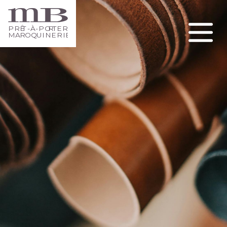
PRÊ
T
-À-PO
R
TER
MA
R
O
Q
UINERIE