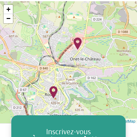
+
−
Leaflet
|
©
OpenStreetMap
Inscrivez-vous