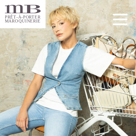
PRÊ
-À-PO
T
R
TER
MA
R
O
Q
UINERIE