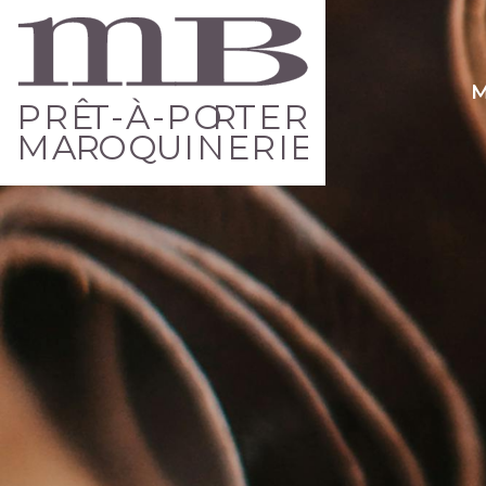
M
PRÊ
T
-À-PO
R
TER
MA
R
O
Q
UINERIE