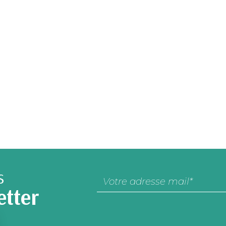
s
etter